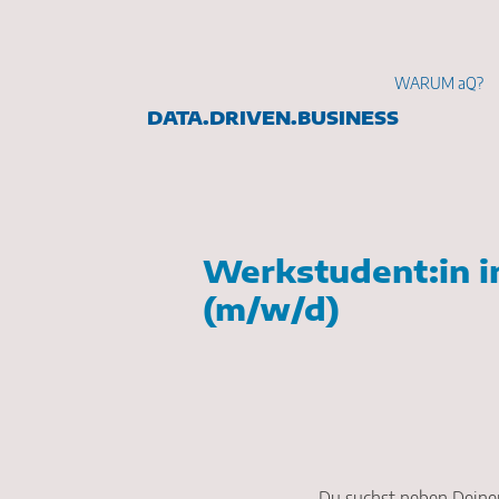
WARUM aQ?
DATA.DRIVEN.BUSINESS
Werkstudent:in i
(m/w/d)
Fokus: Controlling/PMO
​Bundesweit
Du suchst neben Deine