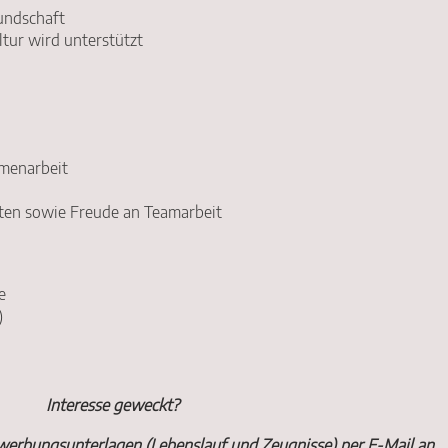
undschaft
tur wird unterstützt
mmenarbeit
eiten sowie Freude an Teamarbeit
e
)
Interesse geweckt?
werbungsunterlagen (Lebenslauf und Zeugnisse) per E-Mail an