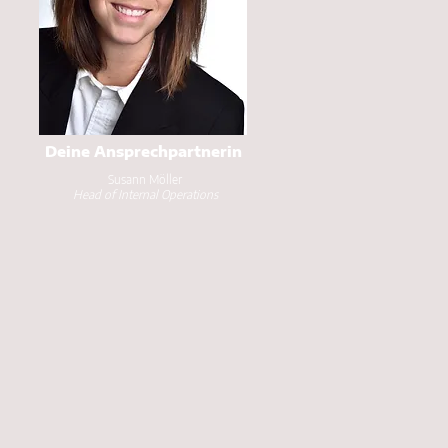
Deine Ansprechpartnerin
Susann Möller
Head of Internal Operations